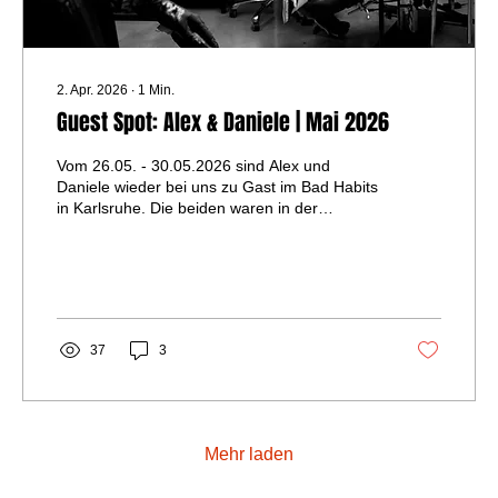
2. Apr. 2026
∙
1
Min.
Guest Spot: Alex & Daniele | Mai 2026
Vom 26.05. - 30.05.2026 sind Alex und
Daniele wieder bei uns zu Gast im Bad Habits
in Karlsruhe. Die beiden waren in der
Vergangenheit schon mehrfach bei uns und
haben in der Zeit verschiedene Projekte
umgesetzt – hier ein paar Impressionen von
den letzten Besuchen der beiden: Die
verfügbaren Tage sind begrenzt. Wer
Interesse hat, kann sich direkt bei uns
37
3
melden.
Mehr laden