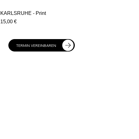
KARLSRUHE - Print
Preis
15,00 €
TERMIN VEREINBAREN