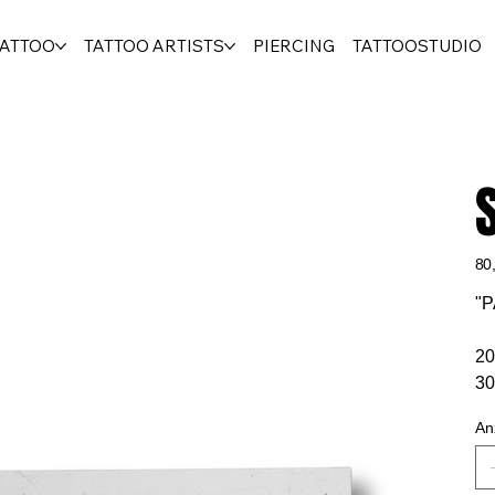
TATTOO
TATTOO ARTISTS
PIERCING
TATTOOSTUDIO
Prei
80
"
20
30
An